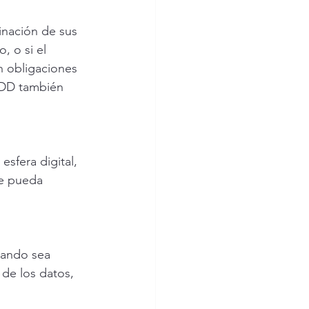
minación de sus 
, o si el 
n obligaciones  
GDD también 
esfera digital, 
ue pueda 
uando sea 
 de los datos,  