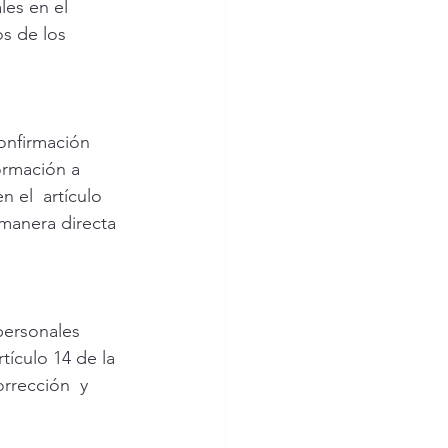
les en el 
s de los 
confirmación 
ormación a 
 el  artículo 
manera directa 
personales 
ículo 14 de la 
rrección  y 