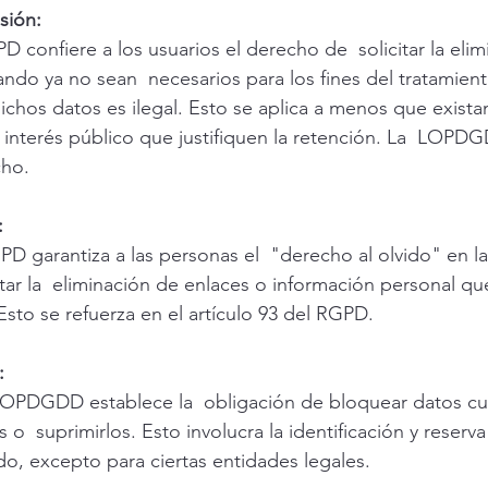
sión:
PD confiere a los usuarios el derecho de  solicitar la eli
do ya no sean  necesarios para los fines del tratamiento
chos datos es ilegal. Esto se aplica a menos que exista
 interés público que justifiquen la retención. La  LOPD
cho.
: 
PD garantiza a las personas el  "derecho al olvido" en la 
itar la  eliminación de enlaces o información personal q
 Esto se refuerza en el artículo 93 del RGPD.
: 
a LOPDGDD establece la  obligación de bloquear datos c
s o  suprimirlos. Esto involucra la identificación y reserva
do, excepto para ciertas entidades legales.