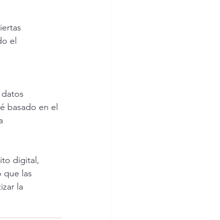
iertas 
o el 
 datos 
té basado en el 
a  
o digital, 
 que las 
zar la 