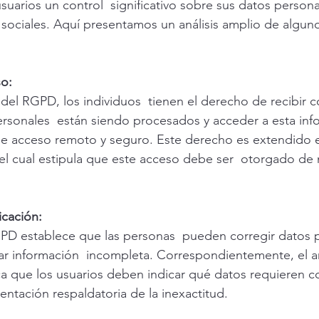
suarios un control  significativo sobre sus datos persona
 sociales. Aquí presentamos un análisis amplio de alguno
o: 
 del RGPD, los individuos  tienen el derecho de recibir 
ersonales  están siendo procesados y acceder a esta inf
de acceso remoto y seguro. Este derecho es extendido en
l cual estipula que este acceso debe ser  otorgado de 
icación: 
RGPD establece que las personas  pueden corregir datos 
r información  incompleta. Correspondientemente, el art
 que los usuarios deben indicar qué datos requieren co
tación respaldatoria de la inexactitud.