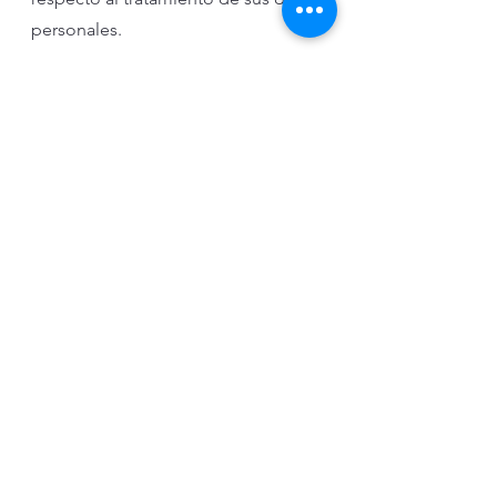
personales.
Cookies
Summa Asesores únicamente
utilizará dispositivos de
almacenamiento y recuperación de
datos ('Cookies') cuando el usuario
haya dado su consentimiento previo
para ello de acuerdo con lo que se
indica en la ventana emergente del
navegador del usuario cuando
accede por primera vez a la Web y
en los demás términos y condiciones
que se indican en la Política de
Cookies de Summa Asesores que