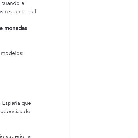
a cuando el 
s respecto del 
de monedas 
s modelos:
n España que 
 agencias de 
o superior a 