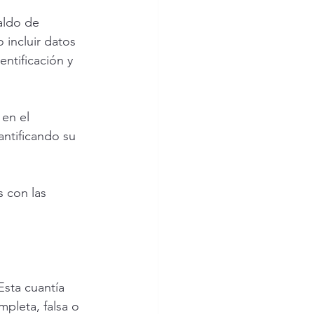
aldo de 
 incluir datos 
ntificación y 
en el 
antificando su 
 con las 
sta cuantía 
pleta, falsa o 