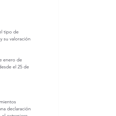
el tipo de 
y su valoración 
e enero de 
desde el 25 de 
imientos 
una declaración 
 el extranjero. 