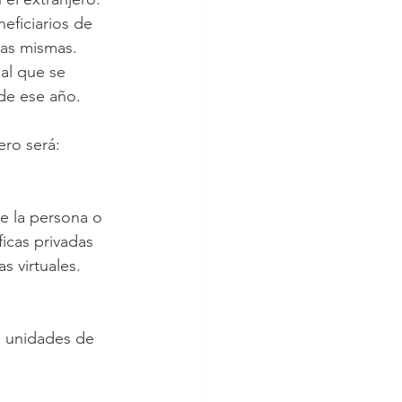
eficiarios de 
las mismas. 
al que se 
 de ese año.
ero será:
de la persona o 
icas privadas 
s virtuales.
n unidades de 