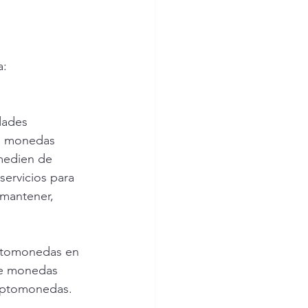
a:
dades 
re monedas 
rmedien de 
servicios para 
 mantener, 
iptomonedas en 
de monedas 
riptomonedas.